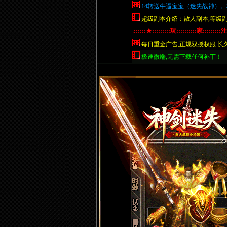
14转送牛逼宝宝（迷失战神）。
超级副本介绍：
散人副本,等级副
:
::::::★:::::::::玩::::::::::家:::::::::注
每日重金广告,正规双授权服.长
极速微端,无需下载任何补丁！