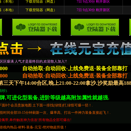
器（本地）
下载登陆器（网盘）
7日 9点30分 刚开新区
器（本地）
下载登陆器（网盘）
7日 9点30分 刚开新区
”区区爆满 人气才是最终目的,欢迎散人加入!!
0
00 自动拾取·自动回收·上线免费送·装备全部靠打
0
00 自动拾取·自动回收·上线免费送·装备全部靠打
下午14:00合区,晚上21:00-22:00拿沙.沙奖励最高18
纱).
牌,可进化型装备,进阶等级越高附加属性就越强.
土下面8个会员贵族地图 土下面一排找(绿怪)打,绿怪可爆一切！.
时间全部10-15分钟刷新一次、爆率高、打出一件神力装备直接起飞！.
佩带,单件触发神力倍攻!所有物品全部可爆出!
一切游戏内饰品-材料-装备-元宝-绝对物超所值！