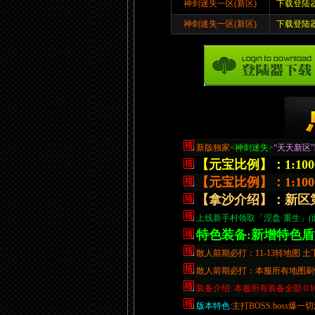
神剑迷失一区(新区)
下载登陆
神剑迷失一区(新区)
下载登陆
新版独家
<神剑迷失>
“天天新区
【元宝比例】：
1:
100
【元宝比例】：
1:
100
【拿沙介绍】：新区第三天
上线新手村领取「涅盘·重生」(面
特色装备:新增特色盾
散人前期必打：11-13转地图 
散人前期必打：本服所有地图刷怪
装备介绍:
本服所有装备全部０转
版本特色:
主打BOSS.boss爆